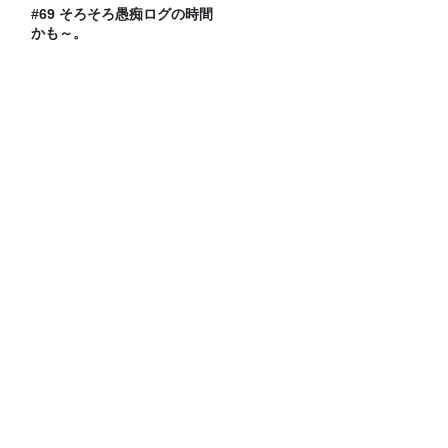
#69 そろそろ愚痴ログの時間
かも～。
ハンセン病と外国人。見過ごされてきた
二重の差別
山里「麻辣湯でなめられたくない」
俳優・高橋健介が1日2回配信する
Podcast番組『高橋健介のえ～えむぴ～
えむ』始まります
Recommended by