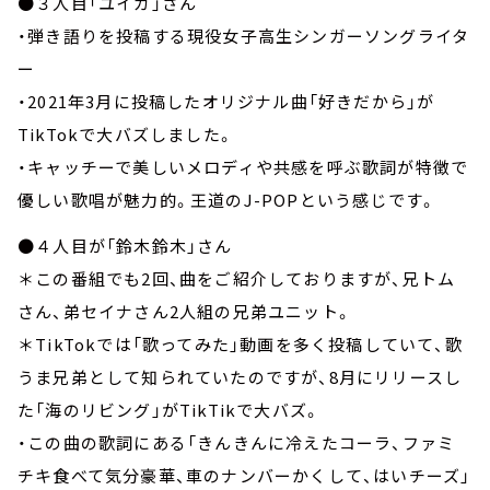
●３人目「ユイカ」さん
・弾き語りを投稿する現役女子高生シンガーソングライタ
ー
・2021年3月に投稿したオリジナル曲「好きだから」が
TikTokで大バズしました。
・キャッチーで美しいメロディや共感を呼ぶ歌詞が特徴で
優しい歌唱が魅力的。王道のJ-POPという感じです。
●４人目が「鈴木鈴木」さん
＊この番組でも2回、曲をご紹介しておりますが、兄トム
さん、弟セイナさん2人組の兄弟ユニット。
＊TikTokでは「歌ってみた」動画を多く投稿していて、歌
うま兄弟として知られていたのですが、8月にリリースし
た「海のリビング」がTikTikで大バズ。
・この曲の歌詞にある「きんきんに冷えたコーラ、ファミ
チキ食べて気分豪華、車のナンバーかくして、はいチーズ」