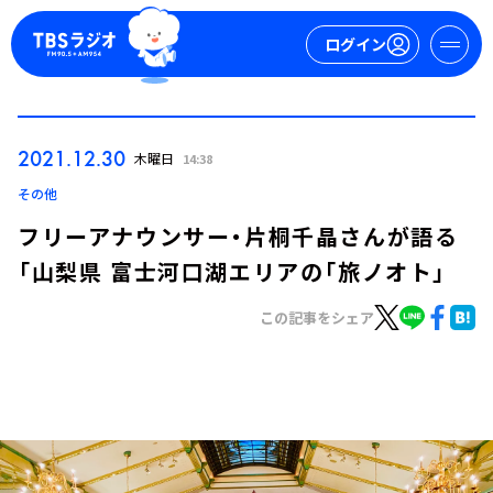
ログイン
マイページ
2021.12.30
木曜日
14:38
新規会員登録
ログイン
その他
フリーアナウンサー・片桐千晶さんが語る
「山梨県 富士河口湖エリアの「旅ノオト」
この記事をシェア
今日の番組表
週間番組表
トピックス
TBS Podcast