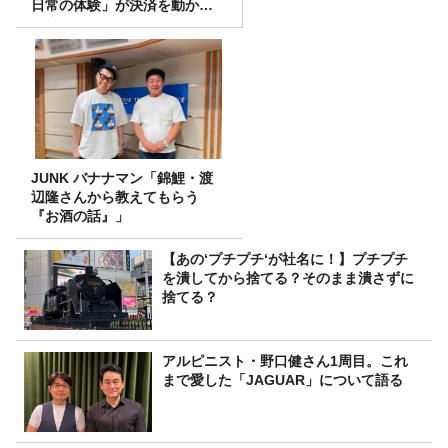
日常の体験」が決済を動かす
理由
JUNK バナナマン「錦鯉・渡
辺隆さんから教えてもらう
『お酒の話』」
【あの‘プチプチ‘が社名に！】プチプチ
を潰してから捨てる？そのまま潰さずに
捨てる？
アルピニスト・野口健さん1周目。これ
まで愛した「JAGUAR」について語る