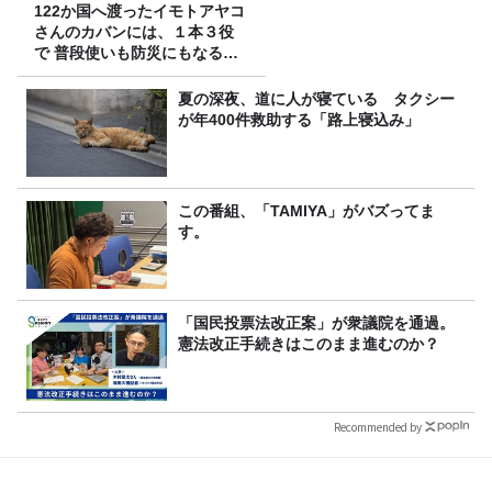
122か国へ渡ったイモトアヤコ
さんのカバンには、１本３役
で 普段使いも防災にもなる最
強の棒が入っていた！
夏の深夜、道に人が寝ている タクシー
が年400件救助する「路上寝込み」
この番組、「TAMIYA」がバズってま
す。
「国民投票法改正案」が衆議院を通過。
憲法改正手続きはこのまま進むのか？
Recommended by