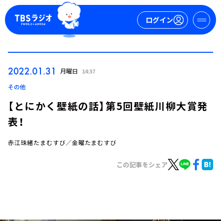
ログイン
マイページ
2022.01.31
月曜日
14:37
新規会員登録
ログイン
その他
【とにかく壁紙の話】第5回壁紙川柳大賞発
表！
赤江珠緒たまむすび／金曜たまむすび
この記事をシェア
今日の番組表
週間番組表
トピックス
TBS Podcast