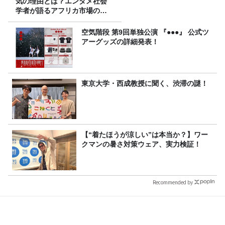
気の理由とは？エンタメ社会
学者が語るアフリカ市場のリ
アル
空気階段 第9回単独公演 『●●●』 公式ツ
アーグッズの詳細発表！
東京大学・西成教授に聞く、渋滞の謎！
【“着たほうが涼しい”は本当か？】ワー
クマンの暑さ対策ウェア、実力検証！
Recommended by