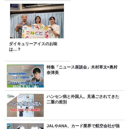
ダイキュリーアイスのお味
は…？
特集「ニュース座談会」木村草太×奥村
奈津美
ハンセン病と外国人。見過ごされてきた
二重の差別
JALやANA、カード業界で航空会社が強