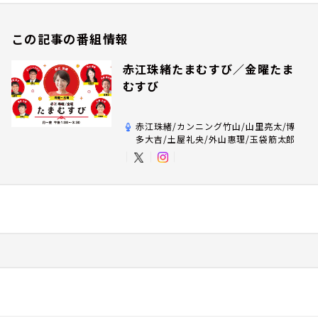
この記事の番組情報
赤江珠緒たまむすび／金曜たま
むすび
赤江珠緒/カンニング竹山/山里亮太/博
多大吉/土屋礼央/外山惠理/玉袋筋太郎