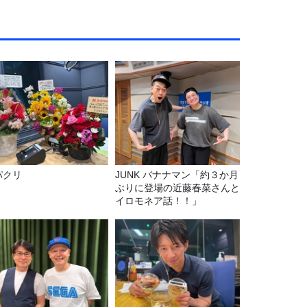
パクリ
JUNK バナナマン「約３か月
ぶりに登場の近藤春菜さんと
イロモネア話！！」