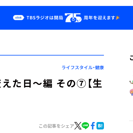
クス
イベント・グッ
ズ
st
YouTube
せ
会社情報
ライフスタイル・健康
えた日～編 その⑦【生
この記事をシェア