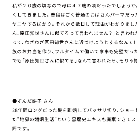
私が２０歳の頃なので母は４７歳の頃だったでしょうか
くしてきました。普段はごく普通のおばさんパーマだっ
ヤニヤするばかり。それから数日して理由がわかりまし
ん、原田知世さんに似てるって言われません？」と言われ
って、わざわざ原田知世さんに近づけようとするなんて！
族のお弁当を作り、フルタイムで働いて家事も完璧だっ
でも「原田知世さんに似てる」なんて言われたら、そりゃ
●ずんだ餅子 さん
28年間ロングだった髪を離婚してバッサリ切り、ショー
た“地獄の婚姻生活”という黒歴史エキスも廃棄できてス
評です。