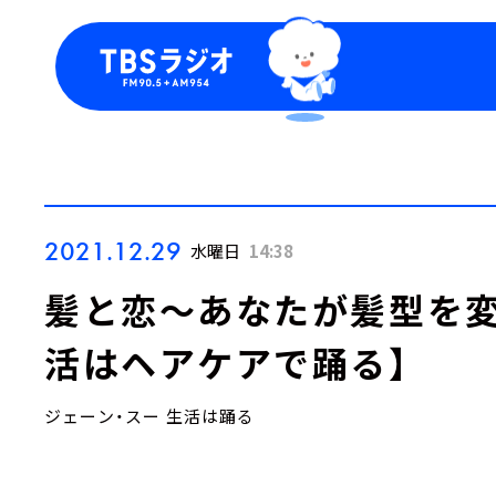
今日の番組表
トピッ
週間番組表
TBS
Podca
お知ら
2021.12.29
水曜日
14:38
髪と恋～あなたが髪型を変
活はヘアケアで踊る】
ジェーン・スー 生活は踊る