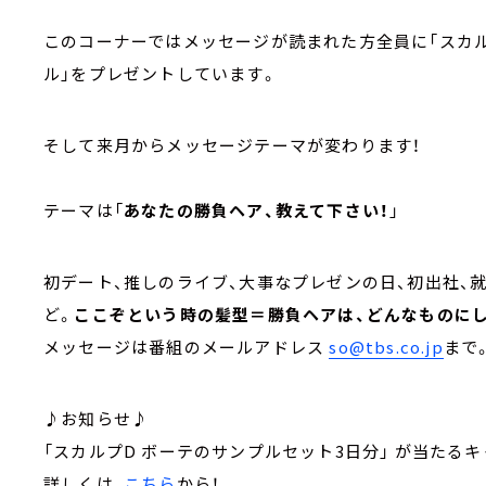
このコーナーではメッセージが読まれた方全員に「スカ
ル」をプレゼントしています。
そして来月からメッセージテーマが変わります！
テーマは「
あなたの勝負ヘア、教えて下さい！
」
初デート、推しのライブ、大事なプレゼンの日、初出社、
ど。
ここぞという時の髪型＝勝負ヘアは、どんなものに
メッセージは番組のメールアドレス
so@tbs.co.jp
まで
♪お知らせ♪
「スカルプD ボーテのサンプルセット3日分」 が当たる
詳しくは、
こちら
から！