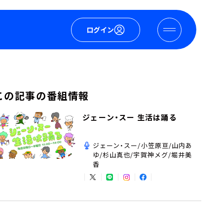
ログイン
この記事の番組情報
ジェーン・スー 生活は踊る
ジェーン・スー/小笠原亘/山内あ
ゆ/杉山真也/宇賀神メグ/堀井美
香