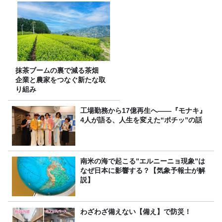
FC先行受付スタート！
抹茶ブームの裏で減る茶畑
企業と農家をつなぐ新たな取
り組み
工場勤務から17億再生へ——『モナキ』
4人が語る、人生を変えた“ポチッ”の話
南米の海で起こる”エルニーニョ現象”は
なぜ日本に影響する？【気象予報士が解
説】
わざわざ備えない【備え】で防災！