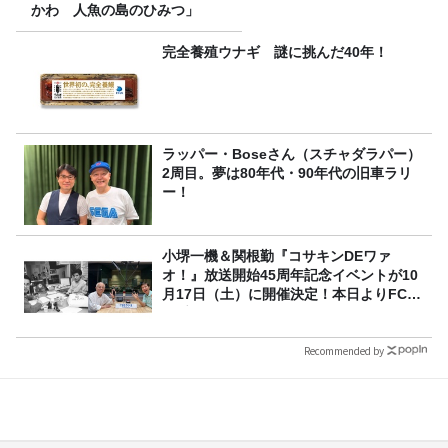
かわ 人魚の島のひみつ」
完全養殖ウナギ 謎に挑んだ40年！
ラッパー・Boseさん（スチャダラパー）
2周目。夢は80年代・90年代の旧車ラリ
ー！
小堺一機＆関根勤『コサキンDEワァ
オ！』放送開始45周年記念イベントが10
月17日（土）に開催決定！本日よりFC先
行受付スタート！
Recommended by