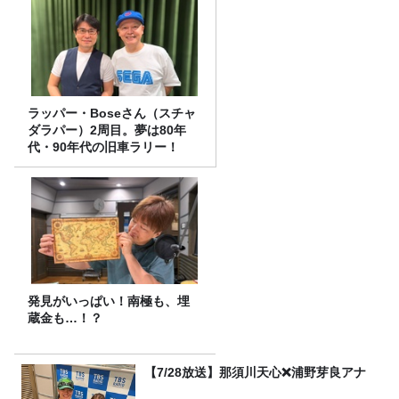
ラッパー・Boseさん（スチャ
ダラパー）2周目。夢は80年
代・90年代の旧車ラリー！
発見がいっぱい！南極も、埋
蔵金も…！？
【7/28放送】那須川天心❌浦野芽良アナ