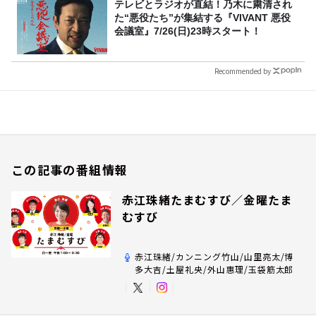
テレビとラジオが直結！乃木に粛清され
た“悪役たち”が集結する『VIVANT 悪役
会議室』7/26(日)23時スタート！
Recommended by
この記事の番組情報
赤江珠緒たまむすび／金曜たま
むすび
赤江珠緒/カンニング竹山/山里亮太/博
多大吉/土屋礼央/外山惠理/玉袋筋太郎