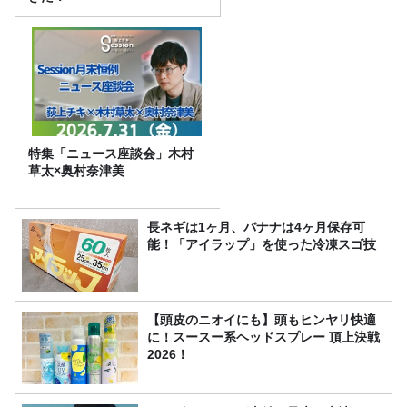
特集「ニュース座談会」木村
草太×奥村奈津美
長ネギは1ヶ月、バナナは4ヶ月保存可
能！「アイラップ」を使った冷凍スゴ技
【頭皮のニオイにも】頭もヒンヤリ快適
に！スースー系ヘッドスプレー 頂上決戦
2026！