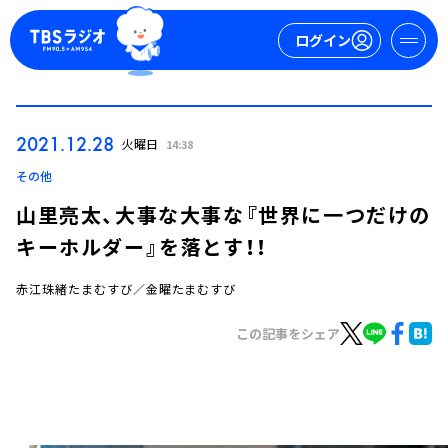
ログイン
マイページ
2021.12.28
火曜日
14:38
新規会員登録
ログイン
その他
山里亮太、大事な大事な『世界に一つだけの
キーホルダー』を落とす！！
赤江珠緒たまむすび／金曜たまむすび
この記事をシェア
今日の番組表
週間番組表
トピックス
TBS Podcast