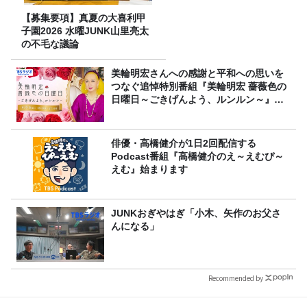
【募集要項】真夏の大喜利甲
子園2026 水曜JUNK山里亮太
の不毛な議論
美輪明宏さんへの感謝と平和への思いを
つなぐ追悼特別番組『美輪明宏 薔薇色の
日曜日～ごきげんよう、ルンルン～』
8/9（日）16時放送
俳優・高橋健介が1日2回配信する
Podcast番組『高橋健介のえ～えむぴ～
えむ』始まります
JUNKおぎやはぎ「小木、矢作のお父さ
んになる」
Recommended by