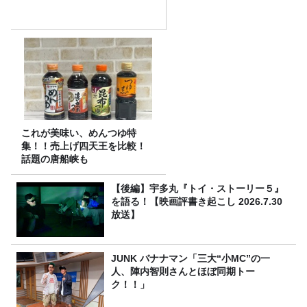
これが美味い、めんつゆ特
集！！売上げ四天王を比較！
話題の唐船峡も
【後編】宇多丸『トイ・ストーリー５』
を語る！【映画評書き起こし 2026.7.30
放送】
JUNK バナナマン「三大“小MC”の一
人、陣内智則さんとほぼ同期トー
ク！！」