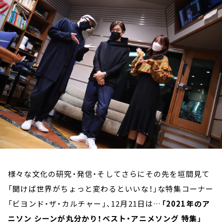
お知らせ
イベント・グッズ
YouTube
会社情報
様々な文化の研究・発信・そしてさらにその先を垣間見て
「聞けば世界がちょっと変わるといいな！」な特集コーナー
「ビヨンド・ザ・カルチャー」、12月21日は…
「2021年のア
ニソン シーンが丸分かり！ベスト・アニメソング 特集」