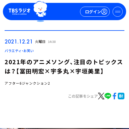
ログイン
マイページ
2021.12.21
火曜日
14:38
新規会員登録
ログイン
バラエティ・お笑い
2021年のアニメソング、注目のトピックス
は？【冨田明宏×宇多丸×宇垣美里】
アフター6ジャンクション2
この記事をシェア
今日の番組表
週間番組表
トピックス
TBS Podcast