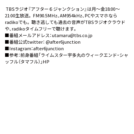
TBSラジオ『アフター６ジャンクション』は月～金18:00～
21:00生放送。 FM90.5MHz、AM954kHz、PCやスマホなら
radiko
でも。 聴き逃しても過去の音声が
TBSラジオクラウド
や、
radikoタイムフリー
で聴けます。
■番組メールアドレス：utamaru@tbs.co.jp
■番組公式twitter：
@after6junction
■Instagram：
after6junction
■参考：前身番組
「ライムスター宇多丸のウィークエンド・シャ
ッフル（タマフル）」HP