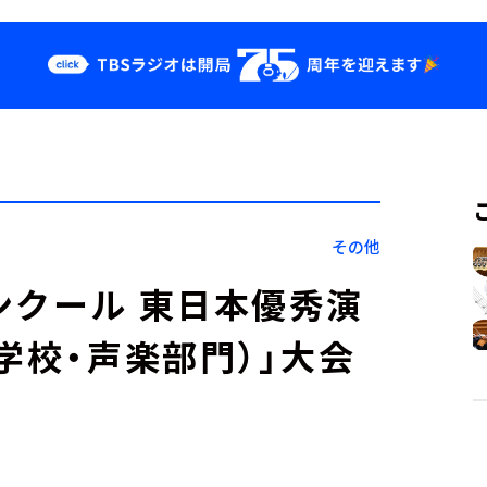
クス
イベント・グッ
ズ
st
YouTube
せ
会社情報
その他
ンクール 東日本優秀演
学校・声楽部門）」大会