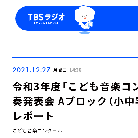
今日の番組表
トピッ
週間番組表
TBS
Podca
お知ら
2021.12.27
月曜日
14:38
令和3年度「こども音楽コ
奏発表会 Aブロック（小中
レポート
こども音楽コンクール