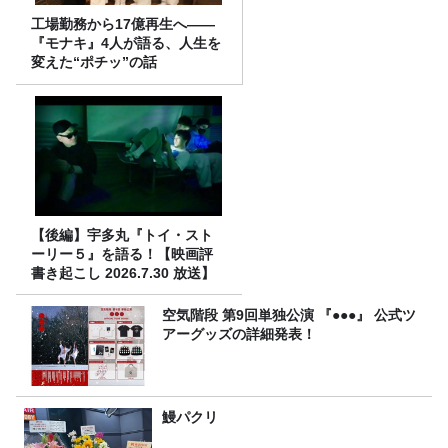
工場勤務から17億再生へ——
『モナキ』4人が語る、人生を
変えた“ポチッ”の話
【後編】宇多丸『トイ・スト
ーリー５』を語る！【映画評
書き起こし 2026.7.30 放送】
空気階段 第9回単独公演 『●●●』 公式ツ
アーグッズの詳細発表！
鰻パクリ