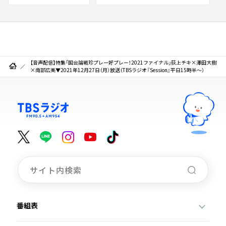
【音声配信】特集「国会論戦珍プレー好プレー！2021ファイナル」荻上チキ×澤田大樹
×南部広美▼2021年12月27日（月）放送（TBSラジオ『Session』平日15時半～）
番組表