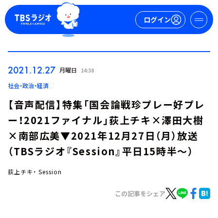
ログイン
マイページ
2021.12.27
月曜日
14:38
新規会員登録
ログイン
社会・政治・経済
【音声配信】特集「国会論戦珍プレー好プレ
ー！2021ファイナル」荻上チキ×澤田大樹
×南部広美▼2021年12月27日（月）放送
（TBSラジオ『Session』平日15時半～）
荻上チキ・ Session
今日の番組表
週間番組表
この記事をシェア
トピックス
TBS Podcast