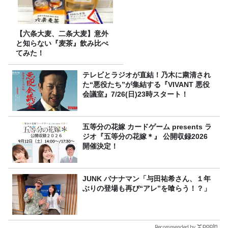
【六条大麦、二条大麦】意外
と知らない『麦茶』飲み比べ
てみた！
テレビとラジオが直結！乃木に粛清され
た“悪役たち”が集結する『VIVANT 悪役
会議室』7/26(日)23時スタート！
五等分の花嫁 カードゲーム presents ラ
ジオ『五等分の花嫁＊』 公開収録2026
開催決定！
JUNK バナナマン「与田祐希さん、１年
ぶりの登場も再び“アレ”を喰らう！？」
Recommended by