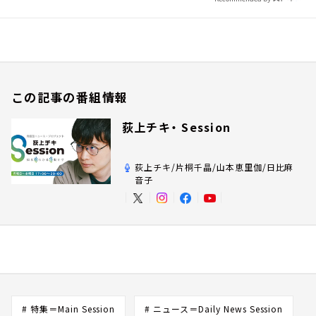
この記事の番組情報
荻上チキ・ Session
荻上チキ/片桐千晶/山本恵里伽/日比麻
音子
# 特集＝Main Session
# ニュース＝Daily News Session