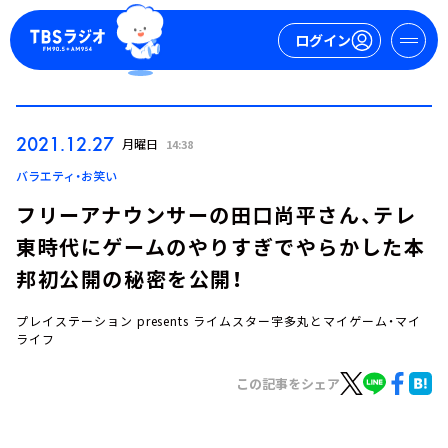
ログイン
マイページ
2021.12.27
月曜日
14:38
新規会員登録
ログイン
バラエティ・お笑い
フリーアナウンサーの田口尚平さん、テレ
東時代にゲームのやりすぎでやらかした本
邦初公開の秘密を公開！
プレイステーション presents ライムスター宇多丸とマイゲーム・マイ
ライフ
今日の番組表
週間番組表
この記事をシェア
トピックス
TBS Podcast