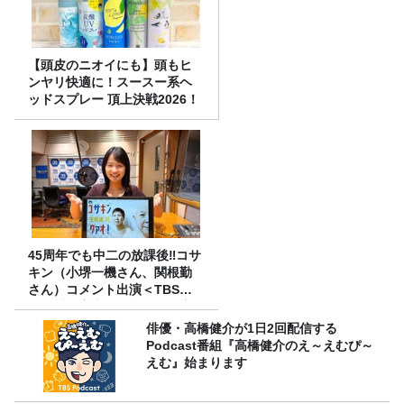
【頭皮のニオイにも】頭もヒ
ンヤリ快適に！スースー系ヘ
ッドスプレー 頂上決戦2026！
45周年でも中二の放課後‼コサ
キン（小堺一機さん、関根勤
さん）コメント出演＜TBSラ
ジオ番組審議会からのご報告
＞
俳優・高橋健介が1日2回配信する
Podcast番組『高橋健介のえ～えむぴ～
えむ』始まります