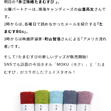
明日の
「赤江珠緒たまむすび 」
。
火曜パートナーは、南海キャンディーズの
山里亮太
さんで
す。
2時からは、各曜日で読めなかったメールを紹介する
「た
まむすBGs」
。
3時からは映画評論家・
町山智浩
さんによる「アメリカ流れ
者」です。
そして！たまむすびの新しいグッズが販売開始！
SNSでも話題の今治タオル「MOKU（モク）」と「たま
むすび」がコラボしたフェイスタオル！