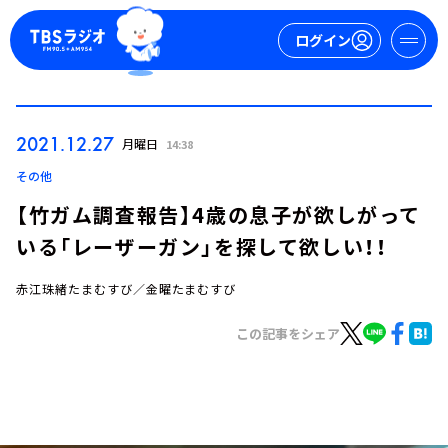
ログイン
マイページ
2021.12.27
月曜日
14:38
新規会員登録
ログイン
その他
【竹ガム調査報告】4歳の息子が欲しがって
いる「レーザーガン」を探して欲しい！！
赤江珠緒たまむすび／金曜たまむすび
この記事をシェア
今日の番組表
週間番組表
トピックス
TBS Podcast