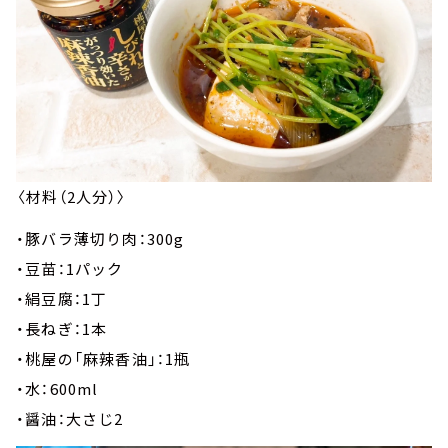
〈材料（2人分）〉
・豚バラ薄切り肉：300g
・豆苗：1パック
・絹豆腐：1丁
・長ねぎ：1本
・桃屋の「麻辣香油」：1瓶
・水：600ml
・醤油：大さじ2