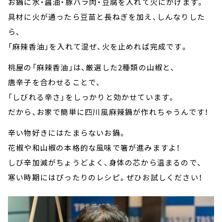
お鍋に水・醤油・豚バラ肉・豆腐を入れて火にかけます。
具材に火が通ったら豆苗と長ねぎを加え、しんなりした
ら、
「麻辣香油」を入れて混ぜ、火を止めれば完成です。
桃屋の「麻辣香油」は、厳選した2種類の山椒と、
唐辛子を合わせることで、
「しびれる辛さ」をしっかりと効かせています。
だから、お家で簡単に四川風麻辣鍋が作れちゃうんです！
辛い物好きにはたまらないお鍋。
花椒や和山椒の本格的な風味で箸が進みますよ！
しび辛加減がちょうどよく、身体の芯から温まるので、
寒い時期にはぴったりのレシピ。ぜひお試しください！