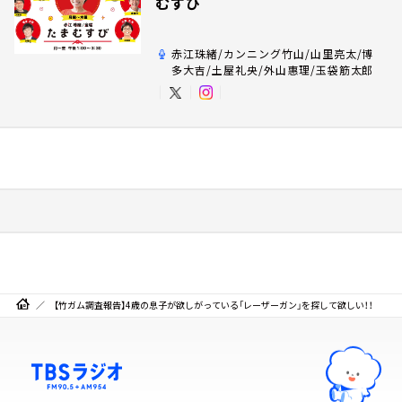
むすび
赤江珠緒/カンニング竹山/山里亮太/博
多大吉/土屋礼央/外山惠理/玉袋筋太郎
【竹ガム調査報告】4歳の息子が欲しがっている「レーザーガン」を探して欲しい！！