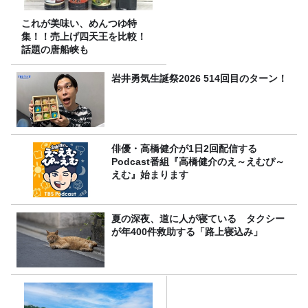
これが美味い、めんつゆ特
集！！売上げ四天王を比較！
話題の唐船峡も
岩井勇気生誕祭2026 514回目のターン！
俳優・高橋健介が1日2回配信する
Podcast番組『高橋健介のえ～えむぴ～
えむ』始まります
夏の深夜、道に人が寝ている タクシー
が年400件救助する「路上寝込み」