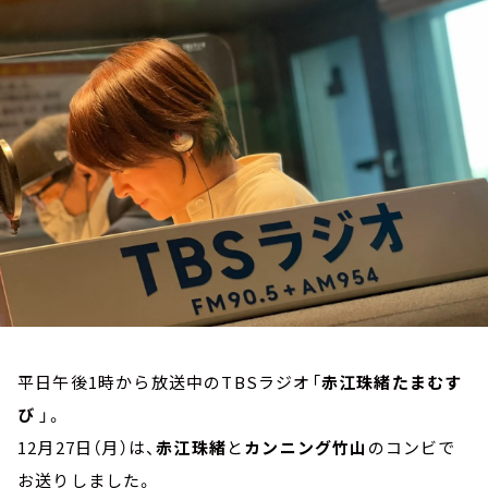
お知らせ
イベント・グッズ
YouTube
会社情報
平日午後1時から放送中のTBSラジオ「
赤江珠緒たまむす
び
」。
12月27日（月）は、
赤江珠緒
と
カンニング竹山
のコンビで
お送りしました。