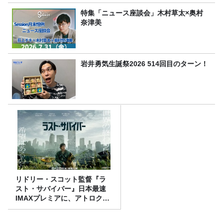
特集「ニュース座談会」木村草太×奥村
奈津美
岩井勇気生誕祭2026 514回目のターン！
リドリー・スコット監督『ラ
スト・サバイバー』日本最速
IMAXプレミアに、アトロクリ
スナー60名をご招待！