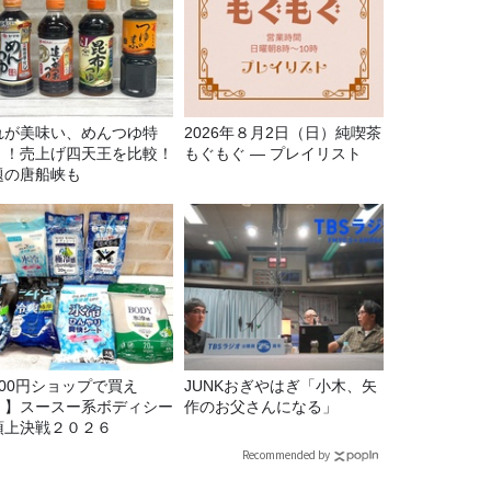
れが美味い、めんつゆ特
2026年８月2日（日）純喫茶
！！売上げ四天王を比較！
もぐもぐ ― プレイリスト
題の唐船峡も
100円ショップで買え
JUNKおぎやはぎ「小木、矢
！】スースー系ボディシー
作のお父さんになる」
頂上決戦２０２６
Recommended by