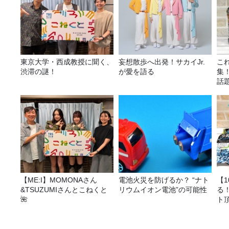
東京大学・西成教授に聞く、
妄想散歩へ出発！サカイJr.
こ
渋滞の謎！
が愛を語る
集
話
【ME:I】MOMONAさん
電池火災を防げるか？ “ナト
【
&TSUZUMIさんとこねくと
リウムイオン電池”の可能性
る
🌺
ト