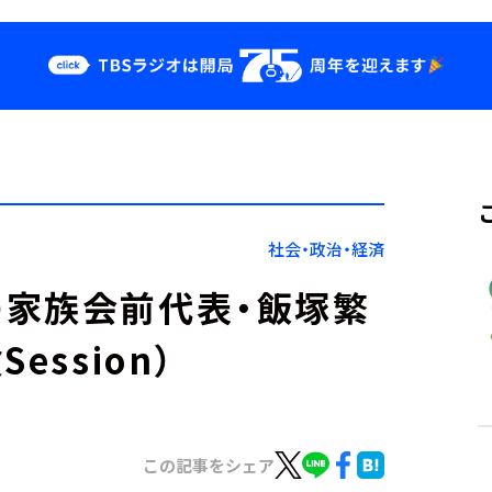
クス
イベント・グッ
ズ
st
YouTube
せ
会社情報
社会・政治・経済
家族会前代表・飯塚繁
ssion）
この記事をシェア