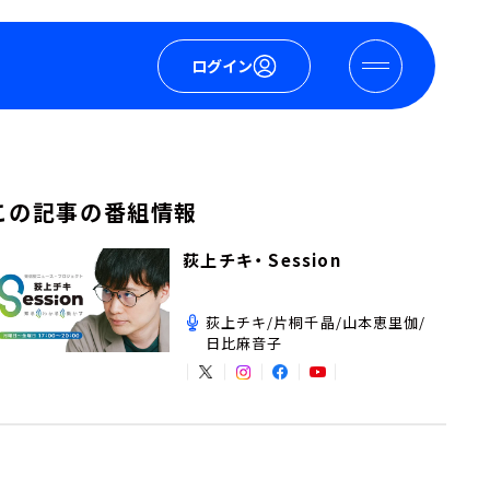
ログイン
この記事の番組情報
荻上チキ・ Session
荻上チキ/片桐千晶/山本恵里伽/
日比麻音子