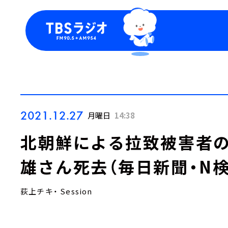
今日の番組表
トピッ
週間番組表
TBS
Podca
お知ら
2021.12.27
月曜日
14:38
北朝鮮による拉致被害者の
雄さん死去（毎日新聞・N検Se
荻上チキ・ Session