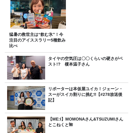
猛暑の救世主は“飲む氷”！今
注目のアイススラリー5種飲み
比べ
タイヤの空気圧は〇〇くらいの硬さがベ
スト!? 榎本温子さん
リポーターは本仮屋ユイカ！ジェーン・
スーがスイカ割りに挑む‼【#278放送後
記】
【ME:I】MOMONAさん&TSUZUMIさん
とこねくと🌺