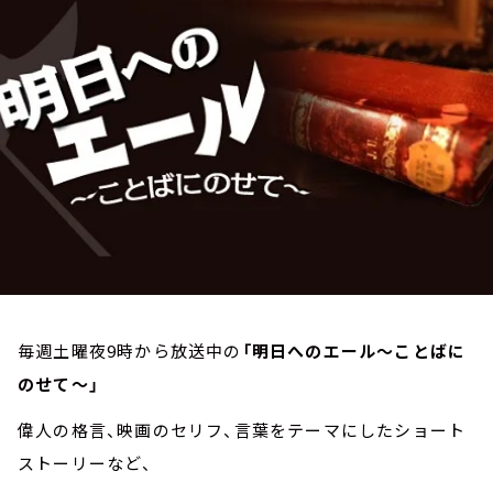
お知らせ
イベント・グッズ
YouTube
会社情報
毎週土曜夜9時から放送中の
「明日へのエール～ことばに
のせて～」
偉人の格言、映画のセリフ、言葉をテーマにしたショート
ストーリーなど、