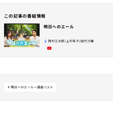
この記事の番組情報
明日へのエール
西村江太郎/上杉桜子/田代沙織
# 明日へのエール～選曲リスト