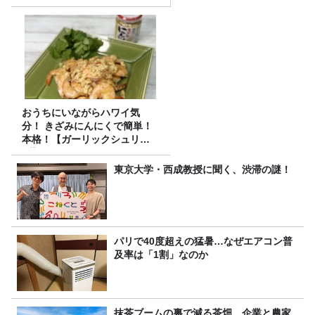
おうちにいながらハワイ気
分！ きざみにんにくで簡単！
本格！【ガーリックシュリン
プ】 桃屋のかんたんレシピ
東京大学・西成教授に聞く、渋滞の謎！
パリで40度超えの猛暑…なぜエアコン普
及率は「1割」なのか
抹茶ブームの裏で減る茶畑 企業と農家