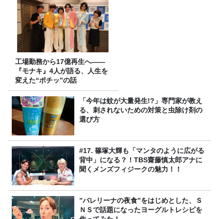
工場勤務から17億再生へ——
『モナキ』4人が語る、人生を
変えた“ポチッ”の話
「今年は蚊が大量発生!?」専門家が教え
る、刺されないための対策と虫除け剤の
選び方
#17. 篠塚大輝も「マンタのように広がる
背中」になる？！TBS齋藤慎太郎アナに
聞くメンズフィジークの魅力！！
”バレリーナの夜食”をはじめとした、Ｓ
ＮＳで話題になったヨーグルトレシピを