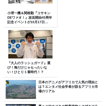
小堺一機＆関根勤『コサキン
DEワァオ！』放送開始45周年
記念イベントが10月17日
（土）に開催決定！本日より
FC先行受付スタート！
『大人のラッシュガード』選
び！海だけじゃもったいな
い！ひとり１着時代！？
日本のアニメがアフリカで人気の理由と
は？エンタメ社会学者が語るアフリカ市
場のリアル