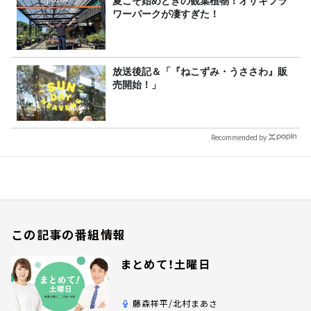
夏こそ始めどきの観葉植物！オザキフラ
ワーパークが凄すぎた！
放送後記＆「『ねこずみ・うささわ』販
売開始！」
Recommended by
この記事の番組情報
まとめて！土曜日
藤森祥平/北村まあさ