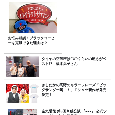
お悩み相談！ブラックコーヒ
ーを克服できた理由は？
タイヤの空気圧は〇〇くらいの硬さがベ
スト!? 榎本温子さん
きしたかの高野のキラーフレーズ「ビッ
グサンダー喝！！」Ｔシャツ新作が発売
決定！
空気階段 第9回単独公演 『●●●』 公式ツ