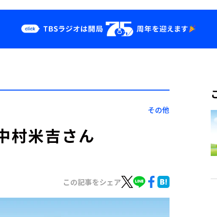
クス
イベント・グッ
ズ
st
YouTube
せ
会社情報
その他
は中村米吉さん
この記事をシェア