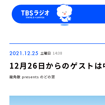
今日の番組表
トピッ
週間番組表
TBS
Podca
お知ら
2021.12.25
土曜日
14:38
12月26日からのゲスト
龍角散 presents のどの窓