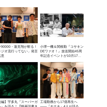
ウ90000・蓮見翔が斬る！
小堺一機＆関根勤『コサキン
ラジオ流行ってない」発言
DEワァオ！』放送開始45周
真意
年記念イベントが10月17日
（土）に開催決定！本日より
FC先行受付スタート！
後編】宇多丸『スーパーガ
工場勤務から17億再生へ
ル』を語る！【映画評書き
——『モナキ』4人が語る、