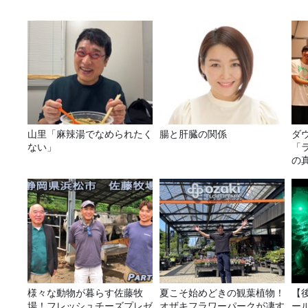
山里「麻辣湯でなめられたく
腸と肝臓の関係
ダ
ない」
「
の
様々な動物が暮らす佐藤牧
夏こそ始めどきの観葉植物！
【
場！フレッシュチーズプレゼ
オザキフラワーパークが凄す
ー