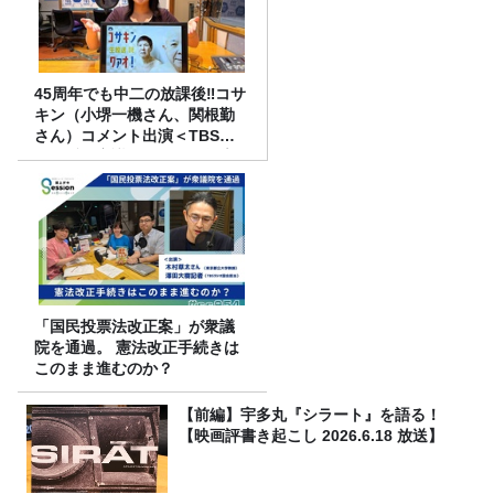
45周年でも中二の放課後‼コサ
キン（小堺一機さん、関根勤
さん）コメント出演＜TBSラ
ジオ番組審議会からのご報告
＞
「国民投票法改正案」が衆議
院を通過。 憲法改正手続きは
このまま進むのか？
【前編】宇多丸『シラート』を語る！
【映画評書き起こし 2026.6.18 放送】