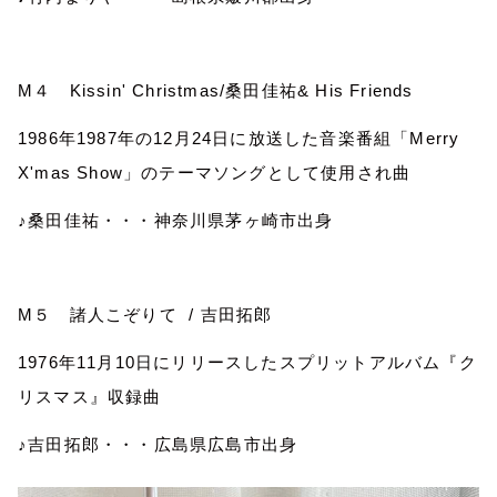
M
４
Kissin' Christmas/
桑田佳祐
& His Friends
1986
年
1987
年の
12
月
24
日に放送した音楽番組「
Merry
X'mas Show
」のテーマソングとして使用され曲
♪桑田佳祐・・・神奈川県茅ヶ崎市出身
M
５ 諸人こぞりて
/
吉田拓郎
1976
年
11
月
10
日にリリースしたスプリットアルバム『ク
リスマス』収録曲
♪吉田拓郎・・・広島県広島市出身