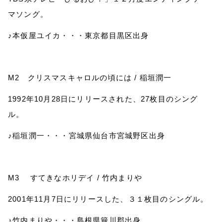
マソング。
♪本仮屋ユイカ・・・東京都目黒区出身
M2
クリスマスキャロルの頃には
/
稲垣潤一
1992
年
10
月
28
日にリリースされた、
27
枚目のシング
ル。
♪稲垣潤一・・・宮城県仙台市宮城野区出身
M3
すてきなホリデイ
/
竹内まりや
2001
年
11
月
7
日にリリースした、３１枚目のシングル。
♪竹内まりや・・・島根県簸川郡出身