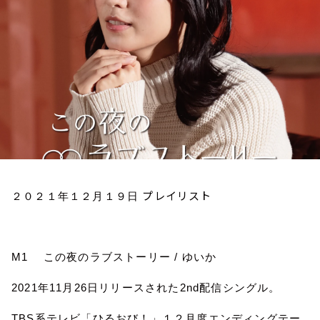
お知らせ
イベント・グッズ
YouTube
会社情報
プレイリスト
２０２１年１２月１９日
M1
この夜のラブストーリー
/
ゆいか
2021
年
11
月
26
日リリースされた
2nd
配信シングル。
TBS
系テレビ「ひるおび！」１２月度エンディングテー