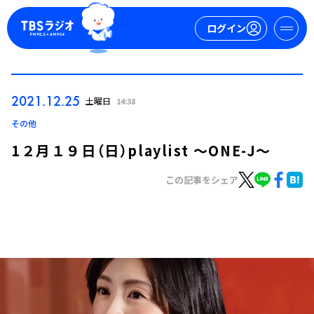
ログイン
マイページ
2021.12.25
土曜日
14:38
新規会員登録
ログイン
その他
1２月１９日（日）playlist ～ONE-J～
この記事をシェア
今日の番組表
週間番組表
トピックス
TBS Podcast