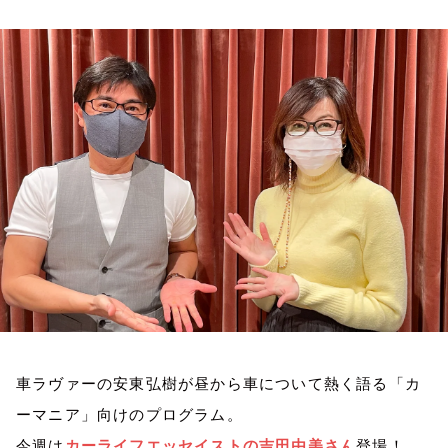
お知らせ
イベント・グッズ
YouTube
会社情報
車ラヴァーの安東弘樹が昼から車について熱く語る「カ
ーマニア」向けのプログラム。
今週は
カーライフエッセイストの吉田由美さん
登場！