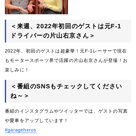
＜来週、
2022
年初回のゲストは元
F-1
ドライバーの片山右京さん＞
2022
年、初回のゲストは超豪華！元
F-1
レーサーで現在
もモータースポーツ界で活躍の片山右京さんが登場！お
楽しみに！
＜番組の
SNS
もチェックしてください
ね～＞
番組のインスタグラムやツイッターでは、ゲストの写真
や愛車をアップしています！
#garageheros