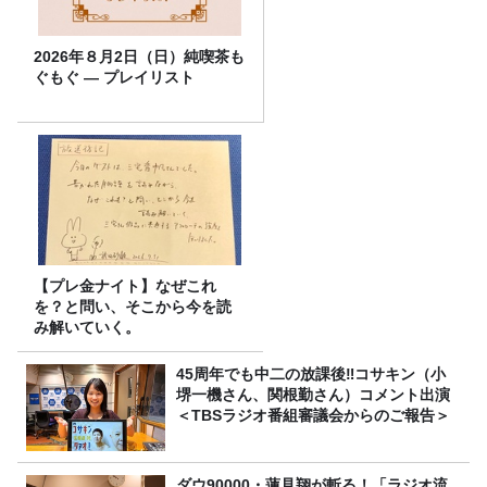
2026年８月2日（日）純喫茶も
ぐもぐ ― プレイリスト
【プレ金ナイト】なぜこれ
を？と問い、そこから今を読
み解いていく。
45周年でも中二の放課後‼コサキン（小
堺一機さん、関根勤さん）コメント出演
＜TBSラジオ番組審議会からのご報告＞
ダウ90000・蓮見翔が斬る！「ラジオ流