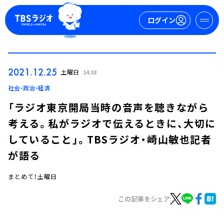
ログイン
マイページ
2021.12.25
土曜日
14:38
新規会員登録
ログイン
社会・政治・経済
「ラジオ東京開局当時の音声を聴きながら
考える。私がラジオで伝えるときに、大切に
していること」。TBSラジオ・崎山敏也記者
が語る
まとめて！土曜日
今日の番組表
週間番組表
この記事をシェア
トピックス
TBS Podcast