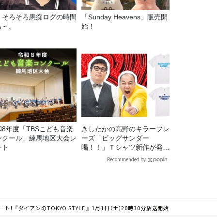
69 そろそろ愚痴ログの時間
「Sunday Heavens」販売開
も～。
始！
和8年度「TBSこども音楽
きしたかの高野のキラーフレ
ンクール」練馬地区大会レ
ーズ「ビッグサンダー
ート
喝！！」Ｔシャツ新作が発売
決定！
Recommended by
 『ダイアンのTOKYO STYLE 』 1月1日（土）20時30分放送開始