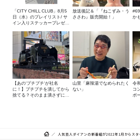
「CITY CHILL CLUB」8月5
放送後記＆「『ねこずみ・う
#
日（水）のプレイリスト/ サ
ささわ』販売開始！」
か
イン入りステッカープレゼン
ト有り
【あの‘プチプチ‘が社名
山里「麻辣湯でなめられたく
令
に！】プチプチを潰してから
ない」
コ
捨てる？そのまま潰さずに捨
ポ
てる？
人気芸人ダイアンの新番組が2022年1月からスタート！