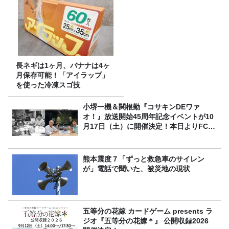
長ネギは1ヶ月、バナナは4ヶ
月保存可能！「アイラップ」
を使った冷凍スゴ技
小堺一機＆関根勤『コサキンDEワァ
オ！』放送開始45周年記念イベントが10
月17日（土）に開催決定！本日よりFC先
行受付スタート！
熊本震度７「ずっと救急車のサイレン
が」電話で聞いた、被災地の現状
五等分の花嫁 カードゲーム presents ラ
ジオ『五等分の花嫁＊』 公開収録2026