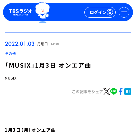
ログイン
マイページ
2022.01.03
月曜日
14:38
新規会員登録
ログイン
その他
「MUSIX」1月3日 オンエア曲
MUSIX
この記事をシェア
今日の番組表
週間番組表
トピックス
1月3日（月）オンエア曲
TBS Podcast