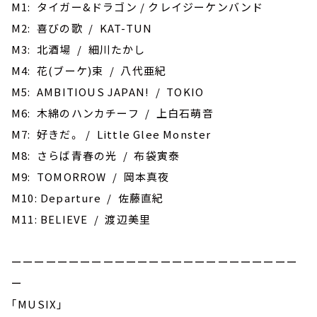
お知らせ
M1: タイガー&ドラゴン / クレイジーケンバンド
イベント・グッズ
M2: 喜びの歌 / KAT-TUN
YouTube
M3: 北酒場 / 細川たかし
会社情報
M4: 花(ブーケ)束 / 八代亜紀
M5: AMBITIOUS JAPAN! / TOKIO
M6: 木綿のハンカチーフ / 上白石萌音
M7: 好きだ。 / Little Glee Monster
M8: さらば青春の光 / 布袋寅泰
M9: TOMORROW / 岡本真夜
M10: Departure / 佐藤直紀
M11: BELIEVE / 渡辺美里
ーーーーーーーーーーーーーーーーーーーーーーーーー
ー
｢MUSIX｣