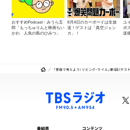
おすすめPodcast・みうら五
8月4日のカーボーイは生放
ユ
郎「もっちゅりんと映画ちい
送！ゲストは「真空ジェシ
ボ
かわ 人魚の島のひみつ」
カ」！
送
「家族で考えよう! リビング・ウイル」第5回（ゲス
番組表
コンテンツ