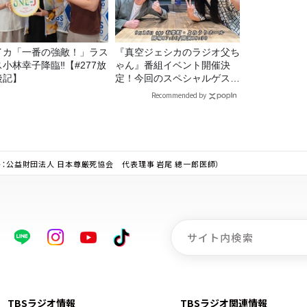
イカ「一番の強敵！」ラス
『真空ジェシカのラジオ父ち
ス小林幸子降臨‼【#277放
ゃん』番組イベント開催決
後記】
定！今回のスペシャルゲスト
は、タカアンドトシ！
Recommended by
ト：公益財団法人 日本尊厳死協会 代表理事 岩尾 總一郎医師）
TBSラジオ情報
TBSラジオ関連情報