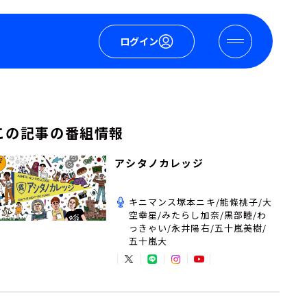
ログイン
この記事の番組情報
アシタノカレッジ
キニマンス塚本ニキ/能條桃子/大
空幸星/みたらし加奈/黒部睦/わ
っきゃい/永井陽右/五十嵐美樹/
五十嵐大