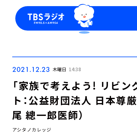
今日の番組表
トピッ
週間番組表
TBS
Podca
お知ら
2021.12.23
木曜日
14:38
「家族で考えよう! リビン
ト：公益財団法人 日本尊
尾 總一郎医師）
アシタノカレッジ