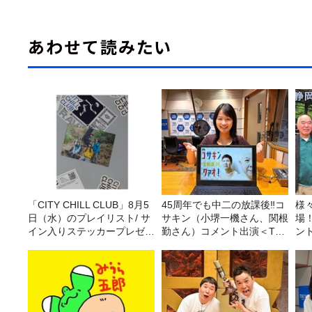
あわせて読みたい
「CITY CHILL CLUB」8月5
45周年でも中二の放課後‼コ
様
日（水）のプレイリスト/ サ
サキン（小堺一機さん、関根
場
イン入りステッカープレゼン
勤さん）コメント出演＜TBS
ン
ト有り
ラジオ番組審議会からのご報
告＞