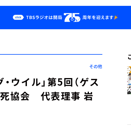
クス
イベント・グッ
ズ
st
YouTube
せ
会社情報
その他
グ・ウイル」第5回（ゲス
厳死協会 代表理事 岩