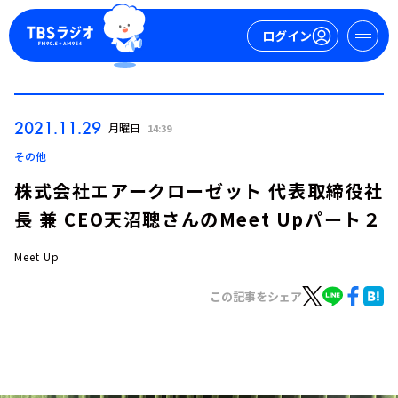
ログイン
マイページ
2021.11.29
月曜日
14:39
新規会員登録
ログイン
その他
株式会社エアークローゼット 代表取締役社
長 兼 CEO天沼聰さんのMeet Upパート２
Meet Up
この記事をシェア
今日の番組表
週間番組表
トピックス
TBS Podcast