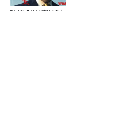
テレビとラジオが直結！乃木
に粛清された“悪役たち”が集
結する『VIVANT 悪役会議室』
7/26(日)23時スタート！
知らない人が8割！？#グラニータ の最前
線
【100円ショップで買える！】スースー
系ボディシート頂上決戦２０２６
山里「麻辣湯でなめられたくない」
Recommended by