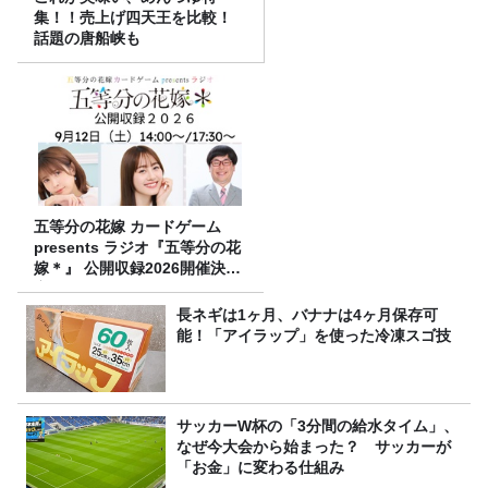
集！！売上げ四天王を比較！
話題の唐船峡も
五等分の花嫁 カードゲーム
presents ラジオ『五等分の花
嫁＊』 公開収録2026開催決
定！
長ネギは1ヶ月、バナナは4ヶ月保存可
能！「アイラップ」を使った冷凍スゴ技
サッカーW杯の「3分間の給水タイム」、
なぜ今大会から始まった？ サッカーが
「お金」に変わる仕組み