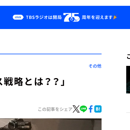
クス
イベント・グッ
ズ
st
YouTube
せ
会社情報
その他
ス戦略とは？？」
この記事をシェア