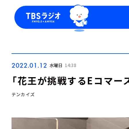
今日の番組表
トピッ
週間番組表
TBS
Podca
お知ら
2022.01.12
水曜日
14:38
「花王が挑戦するEコマー
テンカイズ