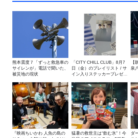
熊本震度７「ずっと救急車の
「CITY CHILL CLUB」8月7
【
サイレンが」電話で聞いた、
日（金）のプレイリスト / サ
泉
被災地の現状
イン入りステッカープレゼン
ト有り
『映画ちいかわ 人魚の島の
猛暑の救世主は“飲む氷”！今
ダ