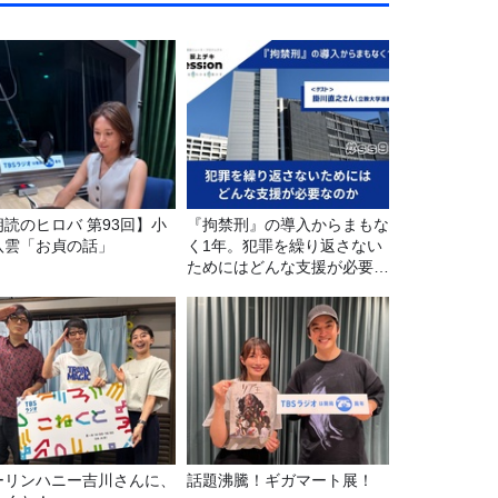
朗読のヒロバ 第93回】小
『拘禁刑』の導入からまもな
八雲「お貞の話」
く1年。犯罪を繰り返さない
ためにはどんな支援が必要な
のか
ーリンハニー吉川さんに、
話題沸騰！ギガマート展！