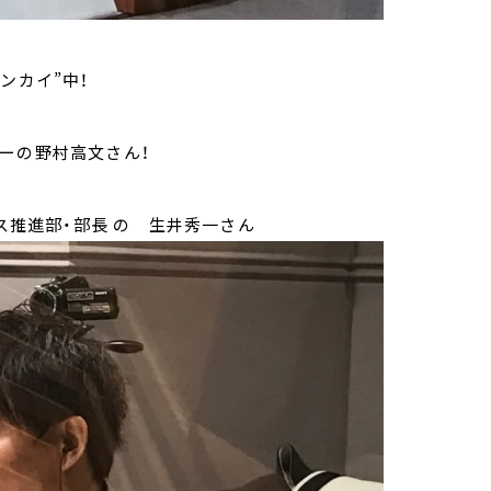
ンカイ”中！
ーの野村高文さん！
ス推進部・部長 の 生井秀一さん