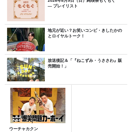
2026年8月9日（日）純喫茶もぐもぐ
― プレイリスト
地元が近い？お笑いコンビ・きしたかの
とロイヤルトーク！
放送後記＆「『ねこずみ・うささわ』販
売開始！」
ウーチャカクン