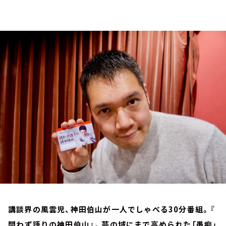
お知らせ
イベント・グッズ
YouTube
会社情報
講談界の風雲児、神田伯山が一人でしゃべる30分番組。『
問わず語りの神田伯山』。芸の域にまで高められた「愚痴」