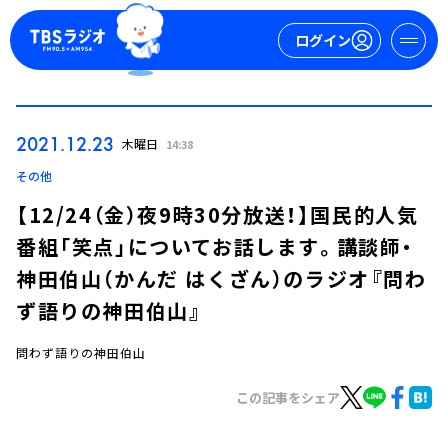
ログイン
マイページ
2021.12.23
木曜日
14:38
新規会員登録
ログイン
その他
【12/24（金）夜9時30分放送！】国民的人気
番組「笑点」についてお話します。講談師・
神田伯山（かんだ はくざん）のラジオ『問わ
ず語りの神田伯山』
問わず語りの神田伯山
今日の番組表
週間番組表
この記事をシェア
トピックス
TBS Podcast