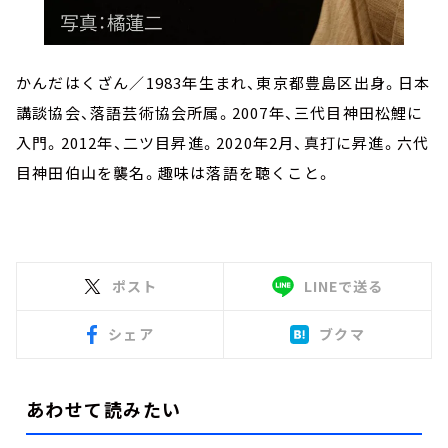
かんだはくざん／1983年生まれ、東京都豊島区出身。日本
講談協会、落語芸術協会所属。2007年、三代目神田松鯉に
入門。2012年、二ツ目昇進。2020年2月、真打に昇進。六代
目神田伯山を襲名。趣味は落語を聴くこと。
ポスト
LINEで送る
シェア
ブクマ
あわせて読みたい