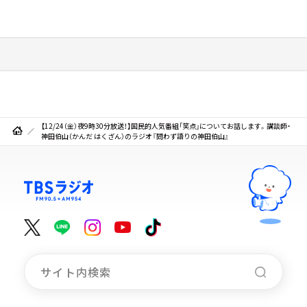
【12/24（金）夜9時30分放送！】国民的人気番組「笑点」についてお話します。講談師・
神田伯山（かんだ はくざん）のラジオ『問わず語りの神田伯山』