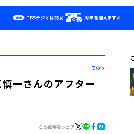
クス
イベント・グッ
ズ
st
YouTube
せ
会社情報
その他
B』菅原慎一さんのアフター
この記事をシェア