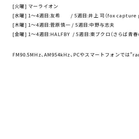
[火曜] マーライオン
[水曜] 1～4週目:友希 / 5週目:井上 司（fox capture p
[木曜] 1～4週目:菅原慎一 / 5週目:中野与志夫
[金曜] 1～4週目:HALFBY / 5週目:東ブクロ（さらば青
FM90.5MHz、AM954kHz、PCやスマートフォンでは”