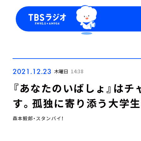
今日の番組表
トピッ
週間番組表
TBS
Podca
お知ら
2021.12.23
木曜日
14:38
『あなたのいばしょ』はチ
す。孤独に寄り添う大学
森本毅郎・スタンバイ！