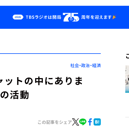
クス
イベント・グッ
ズ
st
YouTube
せ
会社情報
社会・政治・経済
ャットの中にありま
生の活動
この記事をシェア