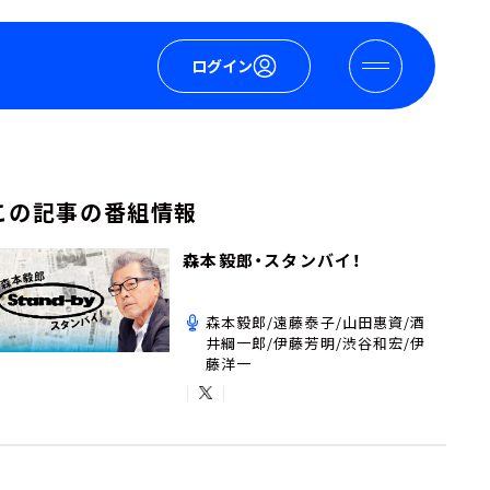
ログイン
この記事の番組情報
森本毅郎・スタンバイ！
森本毅郎/遠藤泰子/山田惠資/酒
井綱一郎/伊藤芳明/渋谷和宏/伊
藤洋一