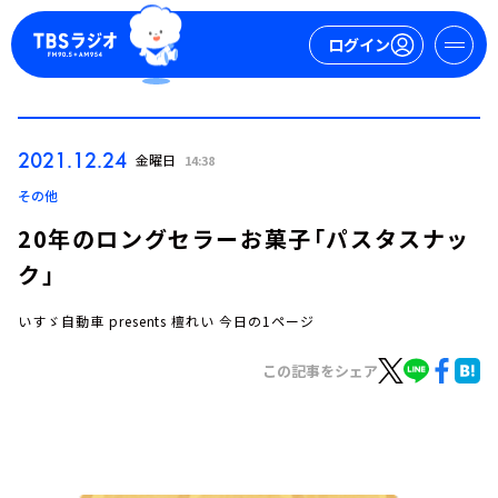
ログイン
マイページ
2021.12.24
金曜日
14:38
新規会員登録
ログイン
その他
20年のロングセラーお菓子「パスタスナッ
ク」
いすゞ自動車 presents 檀れい 今日の1ページ
この記事をシェア
今日の番組表
週間番組表
トピックス
TBS Podcast