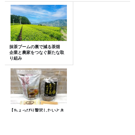
抹茶ブームの裏で減る茶畑
企業と農家をつなぐ新たな取
り組み
【ちょっぴり贅沢したいとき
に】『はだか麦茶』、飲み比
べ！
『映画ちいかわ 人魚の島のひみつ』を観