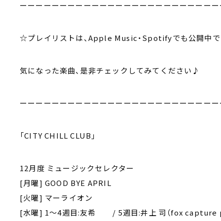
ーーーーーーーーーーーーーーーーーーーーーーーーー
☆プレイリストは、Apple Music・Spotifyでも公開中
気になった楽曲、是非チェックしてみてください♪
ーーーーーーーーーーーーーーーーーーーーーーーーー
「CITY CHILL CLUB」
12月度 ミュージックセレクター
[月曜] GOOD BYE APRIL
[火曜] マーライオン
[水曜] 1～4週目:友希 / 5週目:井上 司（fox capture p