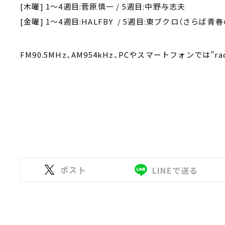
[木曜] 1～4週目:菅原慎一 / 5週目:中野与志夫
[金曜] 1～4週目:HALFBY / 5週目:東ブクロ（さらば青
FM90.5MHz、AM954kHz、PCやスマートフォンでは”
ポスト
LINEで送る