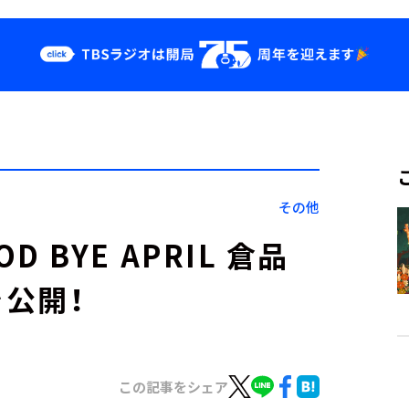
クス
イベント・グッ
ズ
st
YouTube
せ
会社情報
その他
OD BYE APRIL 倉品
公開！
この記事をシェア