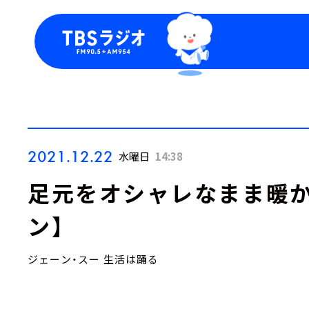
今日の番組表
トピッ
週間番組表
TBS
Podca
お知ら
2021.12.22
水曜日
14:38
足元をオシャレなまま暖か
ン】
ジェーン・スー 生活は踊る