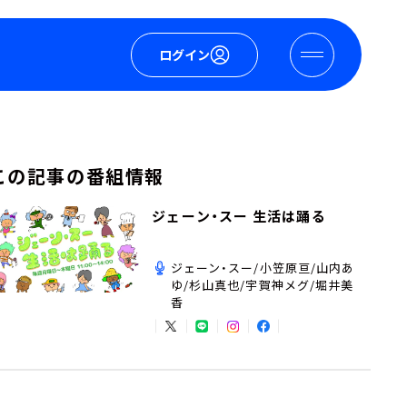
ログイン
この記事の番組情報
ジェーン・スー 生活は踊る
ジェーン・スー/小笠原亘/山内あ
ゆ/杉山真也/宇賀神メグ/堀井美
香