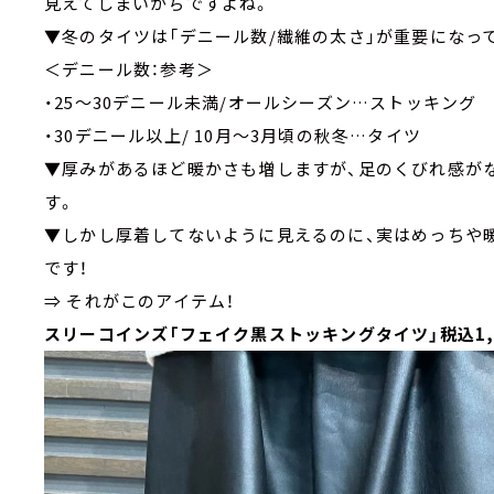
見えてしまいがちですよね。
▼冬のタイツは「デニール数/繊維の太さ」が重要になっ
＜デニール数：参考＞
・25～30デニール未満/オールシーズン…ストッキング
・30デニール以上/ 10月～3月頃の秋冬…タイツ
▼厚みがあるほど暖かさも増しますが、足のくびれ感が
す。
▼しかし厚着してないように見えるのに、実はめっちや
です！
⇒ それがこのアイテム！
スリーコインズ「フェイク黒ストッキングタイツ」税込1,