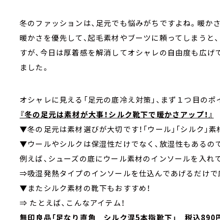
冬のファッションは、足元でも悩みがちですよね。暖か
暖かさを優先して、起毛素材やブーツに頼ってしまうと
すが、今日は厚着感を解消してオシャレの自由度も広げて
ました。
オシャレに見える「足元の底冷え対策」、まず１つ目のポ
『冬の足元は素材が大事！シルク靴下で暖かさアップ！』
▼冬の足元は素材選びが大切です！「ウール」「シルク」
▼ウールやシルクは保湿性だけでなく、放湿性もあるの
例えば、シューズの底にウール素材のインソールを入れ
⇒吸湿発熱タイプのインソールを仕込んであげるだけで
▼またシルク素材の靴下もおすすめ！
⇒ たとえば、こんなアイテム！
無印良品「足なり直角 シルク混5本指靴下」 税込890