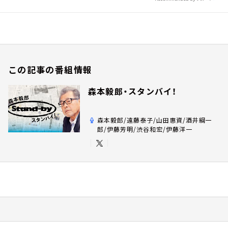
この記事の番組情報
森本毅郎・スタンバイ！
森本毅郎/遠藤泰子/山田惠資/酒井綱一
郎/伊藤芳明/渋谷和宏/伊藤洋一