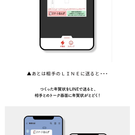
▲あとは相手のＬＩＮＥに送ると・・・