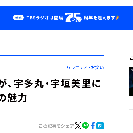
クス
イベント・グッ
ズ
st
YouTube
せ
会社情報
バラエティ・お笑い
が、宇多丸・宇垣美里に
の魅力
この記事をシェア