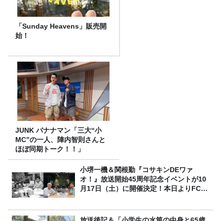
「Sunday Heavens」販売開
始！
JUNK バナナマン「三大“小
MC”の一人、陣内智則さんと
ほぼ同期トーク！！」
小堺一機＆関根勤『コサキンDEワァ
オ！』放送開始45周年記念イベントが10
月17日（土）に開催決定！本日よりFC先
行受付スタート！
放送後記＆「小学生の水筒の中身と65歳