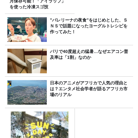
月保存可能！「アイラップ」
を使った冷凍スゴ技
”バレリーナの夜食”をはじめとした、Ｓ
ＮＳで話題になったヨーグルトレシピを
作ってみた！
パリで40度超えの猛暑…なぜエアコン普
及率は「1割」なのか
日本のアニメがアフリカで人気の理由と
は？エンタメ社会学者が語るアフリカ市
場のリアル