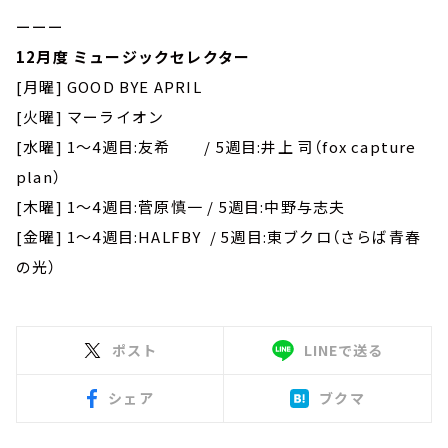
ーーー
12月度 ミュージックセレクター
[月曜] GOOD BYE APRIL
[火曜] マーライオン
[水曜] 1～4週目:友希 / 5週目:井上 司（fox capture
plan）
[木曜] 1～4週目:菅原慎一 / 5週目:中野与志夫
[金曜] 1～4週目:HALFBY / 5週目:東ブクロ（さらば青春
の光）
ポスト
LINEで送る
シェア
ブクマ