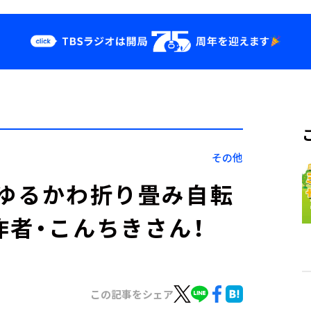
クス
イベント・グッ
ズ
st
YouTube
せ
会社情報
その他
トは、ゆるかわ折り畳み自転
作者・こんちきさん！
この記事をシェア