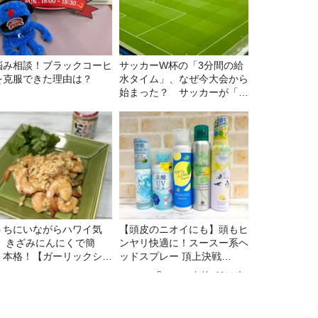
悩み相談！ブラックコーヒ
サッカーW杯の「3分間の給
を克服できた理由は？
水タイム」、なぜ今大会から
始まった？ サッカーが「お
金」に変わる仕組み
うちにいながらハワイ気
【頭皮のニオイにも】頭もヒ
！ きざみにんにくで簡
ンヤリ快適に！スースー系ヘ
！本格！【ガーリックシュ
ッドスプレー 頂上決戦
ンプ】 桃屋のかんたんレ
2026！
Recommended by
ピ