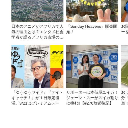
日本のアニメがアフリカで人
「Sunday Heavens」販売開
お
気の理由とは？エンタメ社会
始！
ー
学者が語るアフリカ市場のリ
アル
『ゆうゆうワイド』『デイ・
リポーターは本仮屋ユイカ！
お
キャッチ！』が１日限定復
ジェーン・スーがスイカ割り
分
活。9/21はプレミアムデー
に挑む‼【#278放送後記】
単
リ
シ