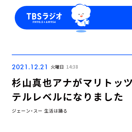
今日の番組表
トピッ
週間番組表
TBS
Podca
お知ら
2021.12.21
火曜日
14:38
杉山真也アナがマリトッ
テルレベルになりました
ジェーン・スー 生活は踊る