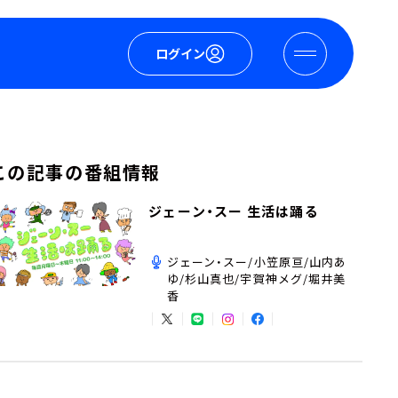
ログイン
この記事の番組情報
ジェーン・スー 生活は踊る
ジェーン・スー/小笠原亘/山内あ
ゆ/杉山真也/宇賀神メグ/堀井美
香