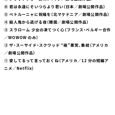
⑥ 君は永遠にそいつらより若い（日本／劇場公開作品）
⑤ ペトルーニャに祝福を（北マケドニア／劇場公開作品）
④ 殺人鬼から逃げる夜（韓国／劇場公開作品）
③ スラローム 少女の凍てつく心（フランス・ベルギー合作
／WOWOW のみ）
② ザ・スーサイド・スクワッド “極”悪党、集結（アメリカ
／劇場公開作品）
① 愛してるって言っておくね（アメリカ／12 分の短編ア
ニメ／Netflix）