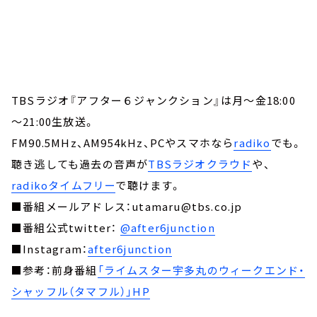
TBSラジオ『アフター６ジャンクション』は月～金18:00
～21:00生放送。
FM90.5MHz、AM954kHz、PCやスマホなら
radiko
でも。
聴き逃しても過去の音声が
TBSラジオクラウド
や、
radikoタイムフリー
で聴けます。
■番組メールアドレス：utamaru@tbs.co.jp
■番組公式twitter：
@after6junction
■Instagram：
after6junction
■参考：前身番組
「ライムスター宇多丸のウィークエンド・
シャッフル（タマフル）」HP