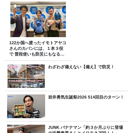
122か国へ渡ったイモトアヤコ
さんのカバンには、１本３役
で 普段使いも防災にもなる最
強の棒が入っていた！
わざわざ備えない【備え】で防災！
岩井勇気生誕祭2026 514回目のターン！
JUNK バナナマン「約３か月ぶりに登場
の近藤春菜さんとイロモネア話！！」