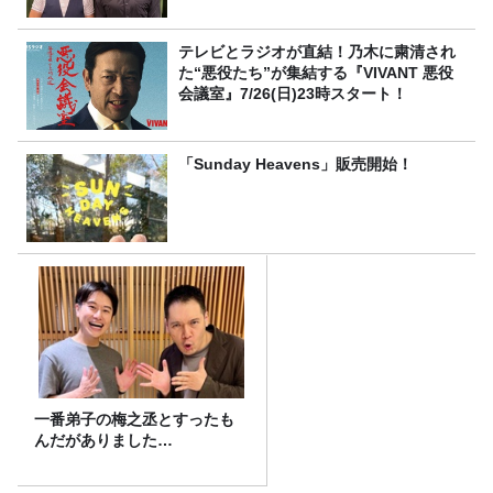
テレビとラジオが直結！乃木に粛清され
た“悪役たち”が集結する『VIVANT 悪役
会議室』7/26(日)23時スタート！
「Sunday Heavens」販売開始！
一番弟子の梅之丞とすったも
んだがありました…