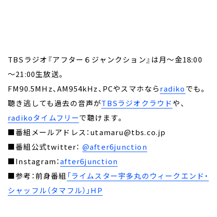
TBSラジオ『アフター６ジャンクション』は月～金18:00
～21:00生放送。
FM90.5MHz、AM954kHz、PCやスマホなら
radiko
でも。
聴き逃しても過去の音声が
TBSラジオクラウド
や、
radikoタイムフリー
で聴けます。
■番組メールアドレス：utamaru@tbs.co.jp
■番組公式twitter：
@after6junction
■Instagram：
after6junction
■参考：前身番組
「ライムスター宇多丸のウィークエンド・
シャッフル（タマフル）」HP