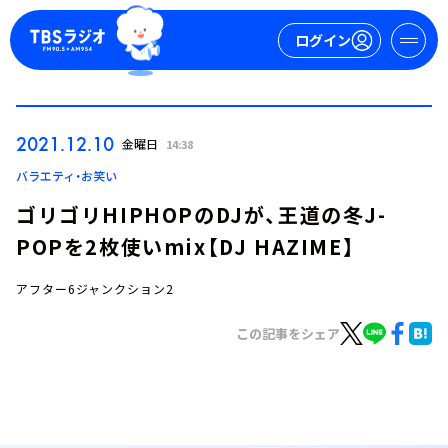
ログイン
マイページ
2021.12.10
金曜日
14:38
新規会員登録
ログイン
バラエティ・お笑い
ゴリゴリHIPHOPのDJが、王道の冬J-
POPを2枚使いmix【DJ HAZIME】
アフター6ジャンクション2
この記事をシェア
今日の番組表
週間番組表
トピックス
TBS Podcast