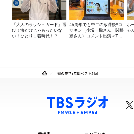
『大人のラッシュガード』選
45周年でも中二の放課後‼コ
ホ
び！海だけじゃもったいな
サキン（小堺一機さん、関根
ゃ
い！ひとり１着時代！？
勤さん）コメント出演＜TBS
ラジオ番組審議会からのご報
告＞
「鋼の美学」年間ベスト2位！
番組表
コンテンツ