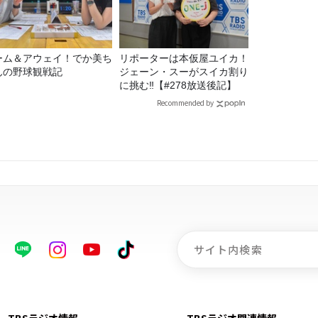
ーム＆アウェイ！でか美ち
リポーターは本仮屋ユイカ！
んの野球観戦記
ジェーン・スーがスイカ割り
に挑む‼【#278放送後記】
Recommended by
TBSラジオ情報
TBSラジオ関連情報