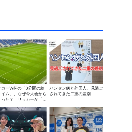
ッカーW杯の「3分間の給
ハンセン病と外国人。見過ご
タイム」、なぜ今大会から
されてきた二重の差別
まった？ サッカーが「お
」に変わる仕組み