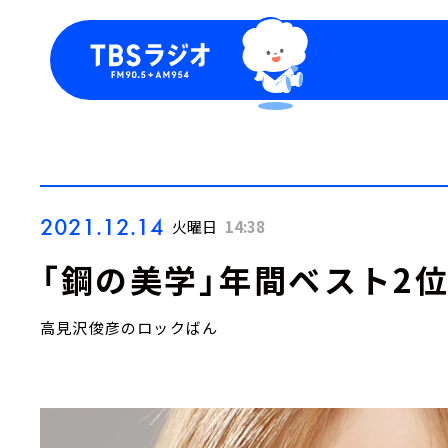
今日の番組表
トピッ
週間番組表
TBS
Podca
お知ら
2021.12.14
火曜日
14:38
「鋼の美学」年間ベスト2位
高見沢俊彦のロックばん