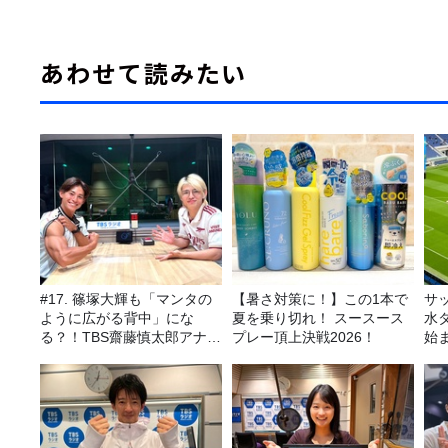
あわせて読みたい
#17. 篠塚大輝も「マンタの
【暑さ対策に！】この1本で
サ
ように広がる背中」にな
夏を乗り切れ！ スースース
水
る？！TBS齋藤慎太郎アナに
プレー頂上決戦2026！
始
聞くメンズフィジークの魅
金
力！！