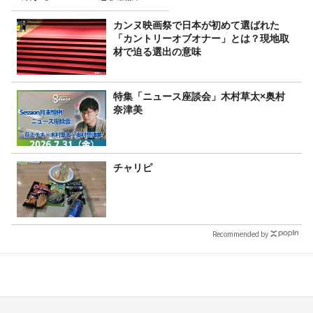
7/26(日)23時スタート！
カンヌ映画祭で日本が初めて選ばれた
「カントリーオブオナー」とは？現地取
材で迫る選出の意味
特集「ニュース座談会」木村草太×奥村
奈津美
チャリピ
Recommended by