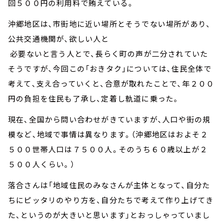
回５００円の利用料で賄えている。
沖郷地区は、市街地に近い場所とそうでない場所があり、
公共交通機関が、欲しい人と
必要ないと言う人とで、長らく町の声が二分されていた
そうですが、今回この「おきタク」については、住民全体で
考えて、支え合っていくと、合意が取れたことで、年２００
円の負担を住民も了承し、定着し軌道に乗った。
現在、全国から問い合わせがきていますが、人口や街の規
模など、地域で事情は異なります。（沖郷地区はおよそ２
５００世帯人口は７５００人。そのうち６０歳以上が２
５００人くらい。）
落合さんは「地域住民のみなさんが主体となって、自分た
ちにピッタリのやり方を、自分たちで考えて作り上げてき
た、というのが大きいと思います」とおっしゃっていまし