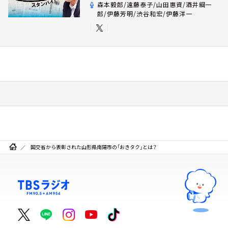
森本毅郎/遠藤泰子/山田惠資/酒井綱一
郎/伊藤芳明/渋谷和宏/伊藤洋一
国交省から表彰された山形県南陽市の「おきタク」とは？