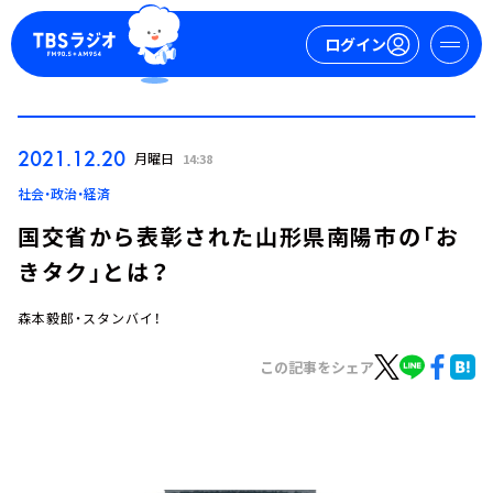
ログイン
マイページ
2021.12.20
月曜日
14:38
新規会員登録
ログイン
社会・政治・経済
国交省から表彰された山形県南陽市の「お
きタク」とは？
森本毅郎・スタンバイ！
この記事をシェア
今日の番組表
週間番組表
トピックス
TBS Podcast