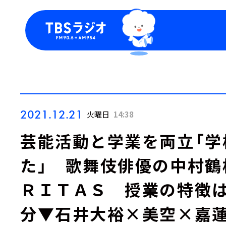
今日の番組表
トピッ
週間番組表
TBS
Podca
お知ら
2021.12.21
火曜日
14:38
芸能活動と学業を両立「学
た」 歌舞伎俳優の中村鶴
ＲＩＴＡＳ 授業の特徴
分▼石井大裕×美空×嘉蓮（