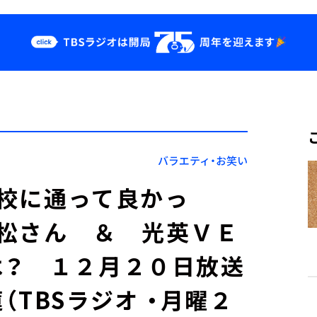
クス
イベント・グッ
ズ
st
YouTube
せ
会社情報
バラエティ・お笑い
校に通って良かっ
松さん ＆ 光英ＶＥ
は？ １２月２０日放送
TBSラジオ ・月曜２