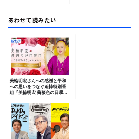
あわせて読みたい
美輪明宏さんへの感謝と平和
への思いをつなぐ追悼特別番
組『美輪明宏 薔薇色の日曜日
～ごきげんよう、ルンルン
～』8/9（日）16時放送