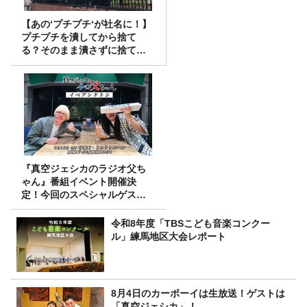
【あの‘プチプチ‘が社名に！】
プチプチを潰してから捨て
る？そのまま潰さずに捨て
る？
『真空ジェシカのラジオ父ち
ゃん』番組イベント開催決
定！今回のスペシャルゲスト
は、タカアンドトシ！
令和8年度「TBSこども音楽コンクー
ル」練馬地区大会レポート
8月4日のカーボーイは生放送！ゲストは
「真空ジェシカ」！