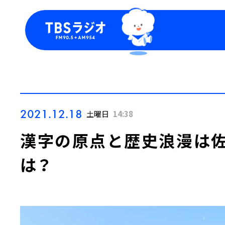
今日の番組表
トピッ
週間番組表
TBS
Podca
お知ら
2021.12.18
土曜日
14:38
漢字の原点と歴史浪漫は佐
は？